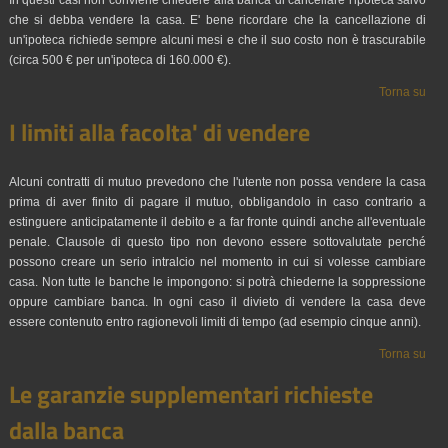
In questi casi non conviene chiedere alla banca di cancellare l'ipoteca salvo
che si debba vendere la casa. E' bene ricordare che la cancellazione di
un'ipoteca richiede sempre alcuni mesi e che il suo costo non è trascurabile
(circa 500 € per un'ipoteca di 160.000 €).
Torna su
I limiti alla facolta' di vendere
Alcuni contratti di mutuo prevedono che l'utente non possa vendere la casa
prima di aver finito di pagare il mutuo, obbligandolo in caso contrario a
estinguere anticipatamente il debito e a far fronte quindi anche all'eventuale
penale. Clausole di questo tipo non devono essere sottovalutate perché
possono creare un serio intralcio nel momento in cui si volesse cambiare
casa. Non tutte le banche le impongono: si potrà chiederne la soppressione
oppure cambiare banca. In ogni caso il divieto di vendere la casa deve
essere contenuto entro ragionevoli limiti di tempo (ad esempio cinque anni).
Torna su
Le garanzie supplementari richieste
dalla banca