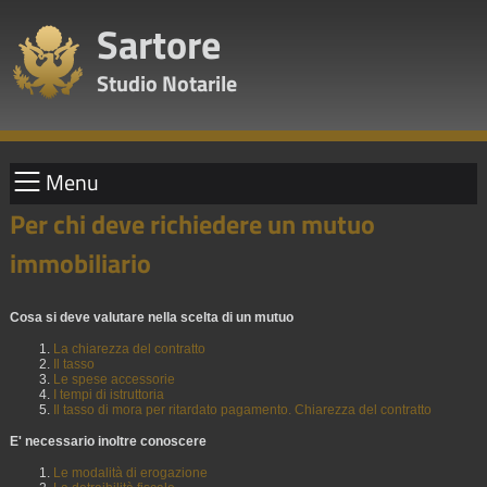
Sartore
Studio Notarile
Menu
Per chi deve richiedere un mutuo
immobiliario
Cosa si deve valutare nella scelta di un mutuo
La chiarezza del contratto
Il tasso
Le spese accessorie
I tempi di istruttoria
Il tasso di mora per ritardato pagamento. Chiarezza del contratto
E' necessario inoltre conoscere
Le modalità di erogazione